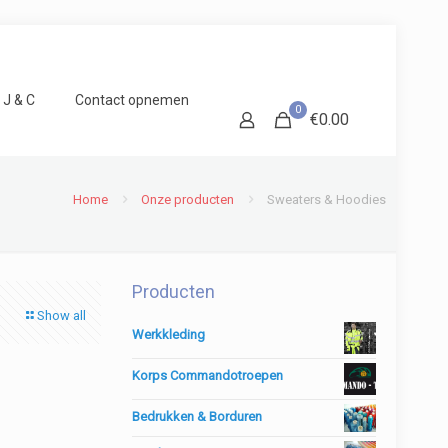
 J & C
Contact opnemen
0
€
0.00
Home
Onze producten
Sweaters & Hoodies
Producten
Show all
Werkkleding
Korps Commandotroepen
Bedrukken & Borduren