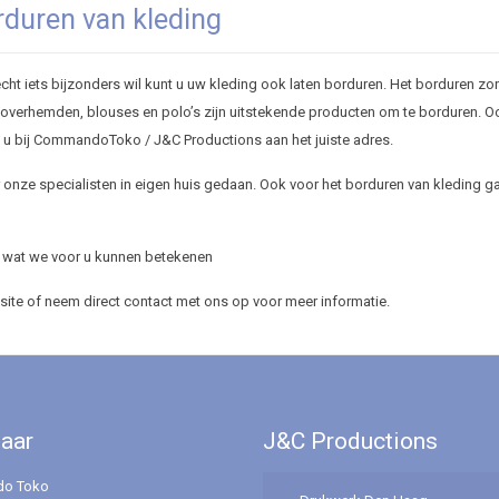
orduren van kleding
ht iets bijzonders wil kunt u uw kleding ook laten borduren. Het borduren zor
rts, overhemden, blouses en polo’s zijn uitstekende producten om te borduren. O
nt u bij CommandoToko / J&C Productions aan het juiste adres.
nze specialisten in eigen huis gedaan. Ook voor het borduren van kleding g
d wat we voor u kunnen betekenen
ite of neem direct contact met ons op voor meer informatie.
naar
J&C Productions
o Toko