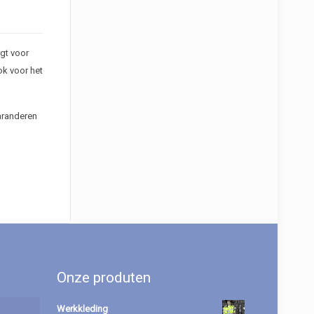
gt voor
ok voor het
aranderen
Onze produten
Werkkleding