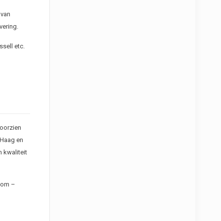
 van
vering.
sell etc.
voorzien
 Haag en
 kwaliteit
Loom –