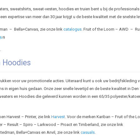
ers, sweatshirts, sweat-vesten, hoodies en truien bent u bij de professionals
 expertise van meer dan 30 jaar krijgt u de beste kwaliteit met de snelste le
an – Bella+Canvas, zie onze link
catalogus
. Fruit of the Loom – AWD – Rus
gu
s
.
n Hoodies
ukken voor uw promotionele acties. Uiteraard kunt u ook uw bedrijfskleding 
in eigen huis gedaan. Onze zeer snelle levertijd en de beste kwaliteit in Den
aters en Hoodies die geleverd kunnen worden in een 65/35 polyester/katoen
n Harvest – Printer, zie link
Harvest
. Voor de merken Kariban – Fruit of the 
 – Result – Spiro – Larkwood – Proact en Timberland, zie onze link
edman, Bella+Canvas en Anvil, zie onze link
casuals
.