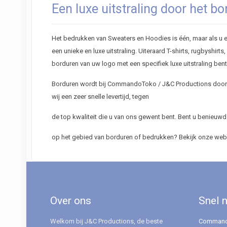
Een luxe uitstraling door het b
Het bedrukken van Sweaters en Hoodies is één, maar als u ec
een unieke en luxe uitstraling. Uiteraard T-shirts, rugbyshi
borduren van uw logo met een specifiek luxe uitstraling be
Borduren wordt bij CommandoToko / J&C Productions door o
wij een zeer snelle levertijd, tegen
de top kwaliteit die u van ons gewent bent. Bent u benieuw
op het gebied van borduren of bedrukken? Bekijk onze webs
Over ons
Snel 
Welkom bij J&C Productions, de beste
Command