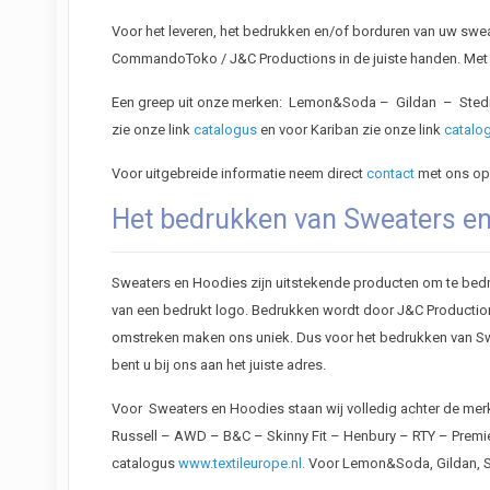
Voor het leveren, het bedrukken en/of borduren van uw sweat
CommandoToko / J&C Productions in de juiste handen. Met een
Een greep uit onze merken: Lemon&Soda – Gildan – Stedm
zie onze link
catalogus
en voor Kariban zie onze link
catalo
Voor uitgebreide informatie neem direct
contact
met ons op
Het bedrukken van Sweaters e
Sweaters en Hoodies zijn uitstekende producten om te bedr
van een bedrukt logo. Bedrukken wordt door J&C Productions 
omstreken maken ons uniek. Dus voor het bedrukken van Swe
bent u bij ons aan het juiste adres.
Voor Sweaters en Hoodies staan wij volledig achter de merke
Russell – AWD – B&C – Skinny Fit – Henbury – RTY – Premier
catalogus
www.textileurope.nl.
Voor Lemon&Soda, Gildan, St